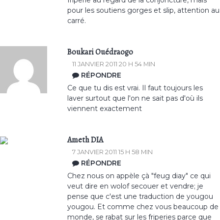
friperie au regard de la conjoncture, mais
pour les soutiens gorges et slip, attention au
carré.
Boukari Ouédraogo
11 JANVIER 2011 20 H 54 MIN
RÉPONDRE
Ce que tu dis est vrai. Il faut toujours les
laver surtout que l'on ne sait pas d'où ils
viennent exactement
Ameth DIA
7 JANVIER 2011 15 H 58 MIN
RÉPONDRE
Chez nous on appèle çà "feug diay" ce qui
veut dire en wolof secouer et vendre; je
pense que c'est une traduction de yougou
yougou. Et comme chez vous beaucoup de
monde, se rabat sur les friperies parce que