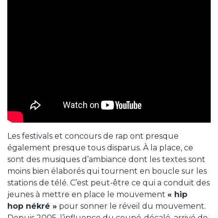
Les festivals et concours de rap ont presque
également presque tous disparus. À la place, ce
sont des musiques d’ambiance dont les textes sont
moins bien élaborés qui tournent en boucle sur les
stations de télé. C’est peut-être ce qui a conduit des
jeunes à mettre en place le mouvement
« hip
hop nékré »
pour sonner le réveil du mouvement.
Depuis 2005, l’influence du coupé-décalé, arrivé de