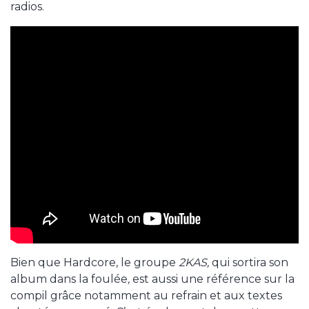
radios.
Bien que Hardcore, le groupe
2KAS,
qui sortira son
album dans la foulée
,
est aussi une référence sur la
compil grâce notamment au refrain et aux textes