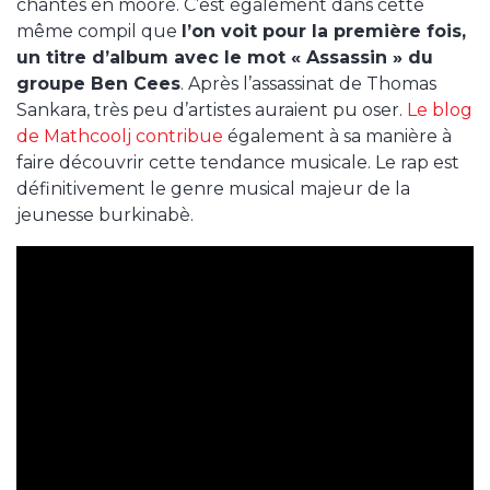
chantés en mooré. C’est également dans cette
même compil que
l’on voit pour la première fois,
un titre d’album avec le mot « Assassin » du
groupe Ben Cees
. Après l’assassinat de Thomas
Sankara, très peu d’artistes auraient pu oser.
Le blog
de Mathcoolj contribue
également à sa manière à
faire découvrir cette tendance musicale. Le rap est
définitivement le genre musical majeur de la
jeunesse burkinabè.