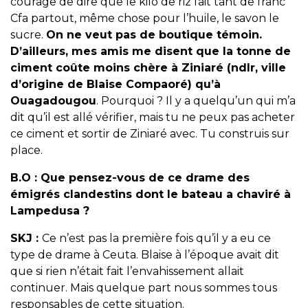
courage de dire que le kilo de riz fait tant de franc
Cfa partout, même chose pour l’huile, le savon le
sucre.
On ne veut pas de boutique témoin.
D’ailleurs, mes amis me disent que la tonne de
ciment coûte moins chère à Ziniaré (ndlr, ville
d’origine de Blaise Compaoré) qu’à
Ouagadougou
. Pourquoi ? Il y a quelqu’un qui m’a
dit qu’il est allé vérifier, mais tu ne peux pas acheter
ce ciment et sortir de Ziniaré avec. Tu construis sur
place.
B.O :
Que pensez-vous de ce drame des
émigrés clandestins dont le bateau a chaviré à
Lampedusa ?
SKJ :
Ce n’est pas la première fois qu’il y a eu ce
type de drame à
Ceuta
. Blaise à l’époque avait dit
que si rien n’était fait l’envahissement allait
continuer. Mais quelque part nous sommes tous
responsables de cette situation.