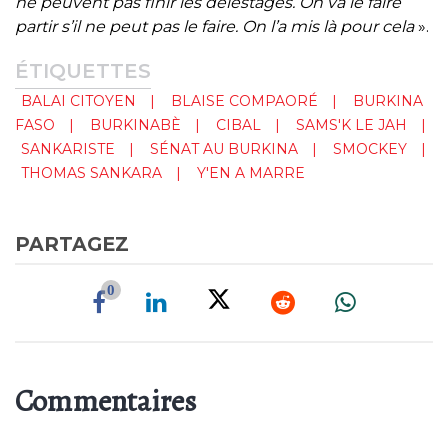
ne peuvent pas finir les délestages. On va le faire
partir s’il ne peut pas le faire. On l’a mis là pour cela
».
ÉTIQUETTES
BALAI CITOYEN
BLAISE COMPAORÉ
BURKINA
FASO
BURKINABÈ
CIBAL
SAMS'K LE JAH
SANKARISTE
SÉNAT AU BURKINA
SMOCKEY
THOMAS SANKARA
Y'EN A MARRE
PARTAGEZ
0
Commentaires